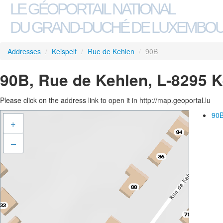
LE GÉOPORTAIL NATIONAL
DU GRAND-DUCHÉ DE LUXEMBO
Addresses
/
Keispelt
/
Rue de Kehlen
/
90B
90B, Rue de Kehlen, L-8295 K
Please click on the address link to open it in http://map.geoportal.lu
90B
+
–