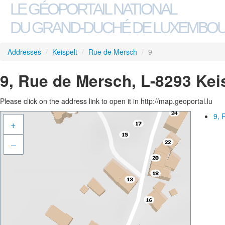
LE GÉOPORTAIL NATIONAL
DU GRAND-DUCHÉ DE LUXEMBO
Addresses
/
Keispelt
/
Rue de Mersch
/
9
9, Rue de Mersch, L-8293 Kei
Please click on the address link to open it in http://map.geoportal.lu
9, 
+
–