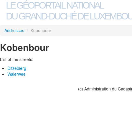
LE GÉOPORTAIL NATIONAL
DU GRAND-DUCHÉ DE LUXEMBO
Addresses
/
Kobenbour
Kobenbour
List of the streets:
Ditzebierg
Walerwee
(c) Administration du Cadast