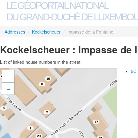
LE GÉOPORTAIL NATIONAL
DU GRAND-DUCHÉ DE LUXEMBO
Addresses
/
Kockelscheuer
/
Impasse de la Fontaine
Kockelscheuer : Impasse de l
List of linked house numbers in the street:
5C
+
–