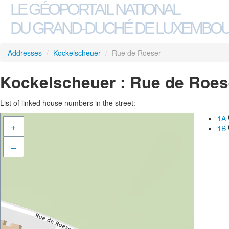
LE GÉOPORTAIL NATIONAL
DU GRAND-DUCHÉ DE LUXEMBO
Addresses
/
Kockelscheuer
/
Rue de Roeser
Kockelscheuer : Rue de Roes
List of linked house numbers in the street:
1A
+
1B
–