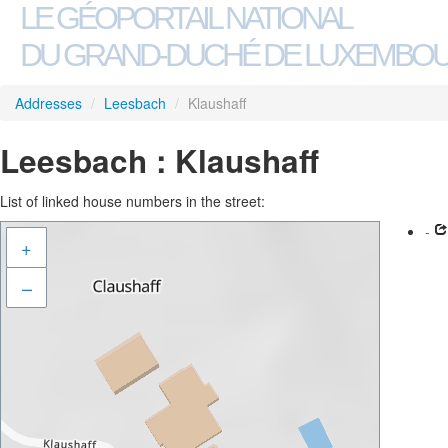
LE GÉOPORTAIL NATIONAL
DU GRAND-DUCHÉ DE LUXEMBO
Addresses
/
Leesbach
/
Klaushaff
Leesbach : Klaushaff
List of linked house numbers in the street:
-
+
–