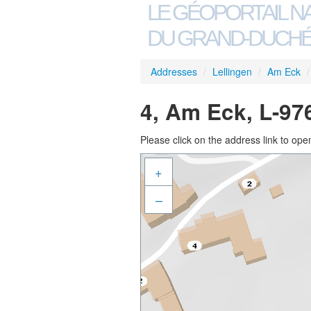
LE GÉOPORTAIL N
DU GRAND-DUCHÉ
Addresses
/
Lellingen
/
Am Eck
/
4, Am Eck, L-97
Please click on the address link to open
+
–