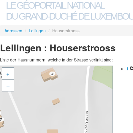
LE GÉOPORTAIL NATIONAL
DU GRAND-DUCHÉ DE LUXEMBO
Adressen
/
Lellingen
/
Houserstrooss
Lellingen : Houserstrooss
Liste der Hausnummern, welche in der Strasse verlinkt sind:
1
+
–