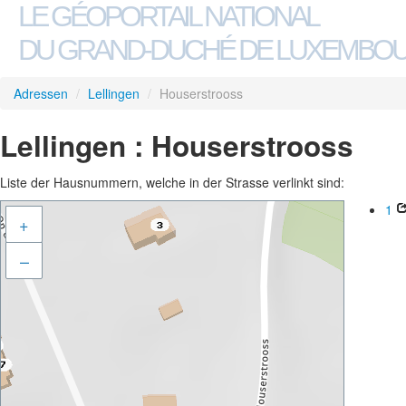
LE GÉOPORTAIL NATIONAL
DU GRAND-DUCHÉ DE LUXEMBO
Adressen
/
Lellingen
/
Houserstrooss
Lellingen : Houserstrooss
Liste der Hausnummern, welche in der Strasse verlinkt sind:
1
+
–