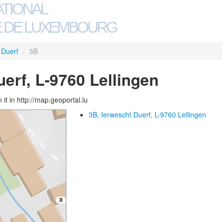
ATIONAL
 DE LUXEMBOURG
 Duerf
/
3B
erf, L-9760 Lellingen
 it in http://map.geoportal.lu
3B, Ierwescht Duerf, L-9760 Lellingen