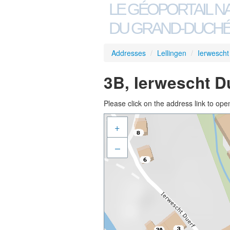
LE GÉOPORTAIL N
DU GRAND-DUCHÉ
Addresses
/
Lellingen
/
Ierwescht
3B, Ierwescht Du
Please click on the address link to open
+
–