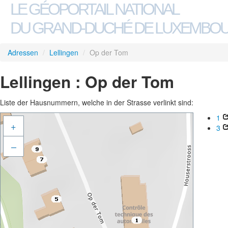
LE GÉOPORTAIL NATIONAL
DU GRAND-DUCHÉ DE LUXEMBO
Adressen
/
Lellingen
/
Op der Tom
Lellingen : Op der Tom
Liste der Hausnummern, welche in der Strasse verlinkt sind:
1
+
3
–