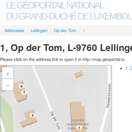
LE GÉOPORTAIL NATIONAL
DU GRAND-DUCHÉ DE LUXEMBO
Addresses
/
Lellingen
/
Op der Tom
/
1
1, Op der Tom, L-9760 Lelling
Please click on the address link to open it in http://map.geoportal.lu
1, 
+
–