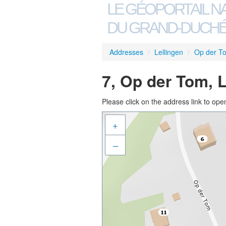
LE GÉOPORTAIL N
DU GRAND-DUCHÉ
Addresses
/
Lellingen
/
Op der T
7, Op der Tom, 
Please click on the address link to open
+
–