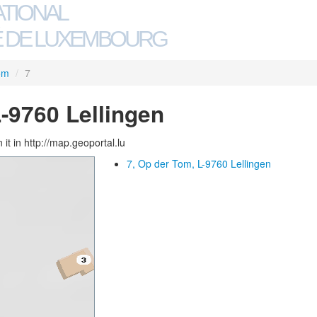
ATIONAL
 DE LUXEMBOURG
om
/
7
L-9760 Lellingen
 it in http://map.geoportal.lu
7, Op der Tom, L-9760 Lellingen