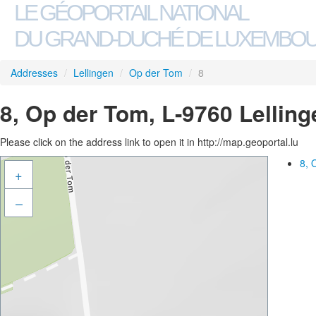
LE GÉOPORTAIL NATIONAL
DU GRAND-DUCHÉ DE LUXEMBO
Addresses
/
Lellingen
/
Op der Tom
/
8
8, Op der Tom, L-9760 Lelling
Please click on the address link to open it in http://map.geoportal.lu
8, 
+
–