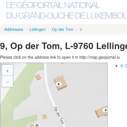
LE GÉOPORTAIL NATIONAL
DU GRAND-DUCHÉ DE LUXEMBO
Addresses
/
Lellingen
/
Op der Tom
/
9
9, Op der Tom, L-9760 Lelling
Please click on the address link to open it in http://map.geoportal.lu
9, 
+
–