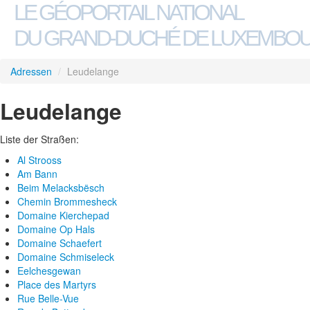
LE GÉOPORTAIL NATIONAL
DU GRAND-DUCHÉ DE LUXEMBO
Adressen
/
Leudelange
Leudelange
Liste der Straßen:
Al Strooss
Am Bann
Beim Melacksbësch
Chemin Brommesheck
Domaine Kierchepad
Domaine Op Hals
Domaine Schaefert
Domaine Schmiseleck
Eelchesgewan
Place des Martyrs
Rue Belle-Vue