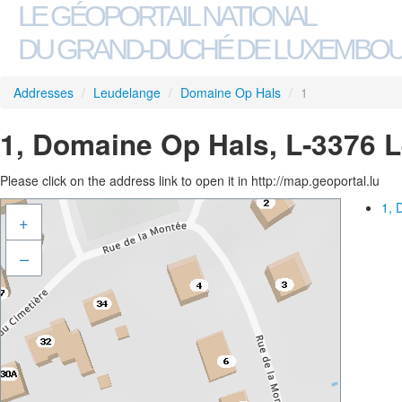
LE GÉOPORTAIL NATIONAL
DU GRAND-DUCHÉ DE LUXEMBO
Addresses
/
Leudelange
/
Domaine Op Hals
/
1
1, Domaine Op Hals, L-3376 
Please click on the address link to open it in http://map.geoportal.lu
1, 
+
–