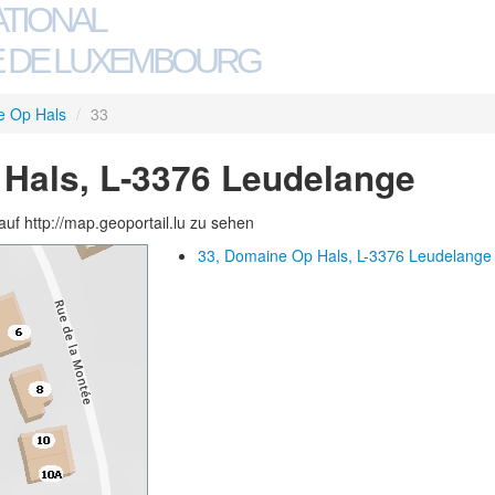
ATIONAL
 DE LUXEMBOURG
e Op Hals
/
33
Hals, L-3376 Leudelange
auf http://map.geoportail.lu zu sehen
33, Domaine Op Hals, L-3376 Leudelange