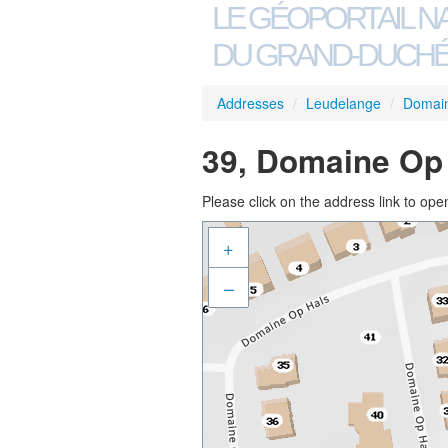
LE GÉOPORTAIL N
DU GRAND-DUCHÉ
Addresses
/
Leudelange
/
Domain
39, Domaine Op 
Please click on the address link to open
+
–