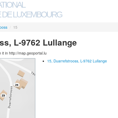
ATIONAL
 DE LUXEMBOURG
rooss
/
15
ss, L-9762 Lullange
 it in http://map.geoportal.lu
15, Duarrefstrooss, L-9762 Lullange