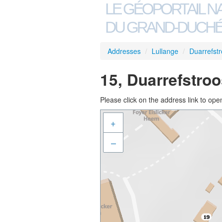
LE GÉOPORTAIL N
DU GRAND-DUCHÉ
Addresses
/
Lullange
/
Duarrefst
15, Duarrefstroo
Please click on the address link to open
+
–