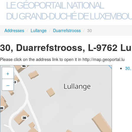
LE GÉOPORTAIL NATIONAL
DU GRAND-DUCHÉ DE LUXEMBO
Addresses
/
Lullange
/
Duarrefstrooss
/
30
30, Duarrefstrooss, L-9762 Lu
Please click on the address link to open it in http://map.geoportal.lu
30,
+
–