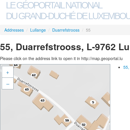
LE GÉOPORTAIL NATIONAL
DU GRAND-DUCHÉ DE LUXEMBO
Addresses
/
Lullange
/
Duarrefstrooss
/
55
55, Duarrefstrooss, L-9762 Lu
Please click on the address link to open it in http://map.geoportal.lu
55,
+
–