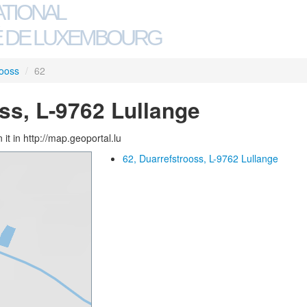
ATIONAL
 DE LUXEMBOURG
rooss
/
62
ss, L-9762 Lullange
 it in http://map.geoportal.lu
62, Duarrefstrooss, L-9762 Lullange