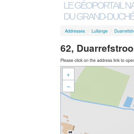
LE GÉOPORTAIL N
DU GRAND-DUCHÉ
Addresses
/
Lullange
/
Duarrefst
62, Duarrefstroo
Please click on the address link to open
+
–