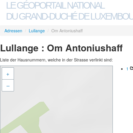
LE GÉOPORTAIL NATIONAL
DU GRAND-DUCHÉ DE LUXEMBO
Adressen
/
Lullange
/
Om Antoniushaff
Lullange : Om Antoniushaff
Liste der Hausnummern, welche in der Strasse verlinkt sind:
1
+
–