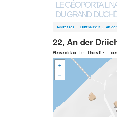
LE GÉOPORTAIL N
DU GRAND-DUCHÉ
Addresses
/
Lultzhausen
/
An der 
22, An der Driic
Please click on the address link to open
+
–