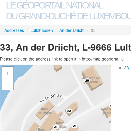
LE GÉOPORTAIL NATIONAL
DU GRAND-DUCHÉ DE LUXEMBO
Addresses
/
Lultzhausen
/
An der Driicht
/
33
33, An der Driicht, L-9666 Lu
Please click on the address link to open it in http://map.geoportal.lu
33,
+
–