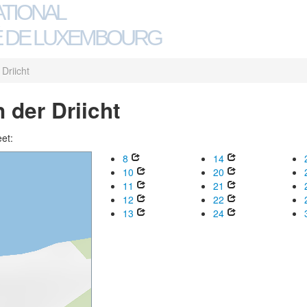
ATIONAL
 DE LUXEMBOURG
Driicht
 der Driicht
eet:
8
14
10
20
11
21
12
22
13
24