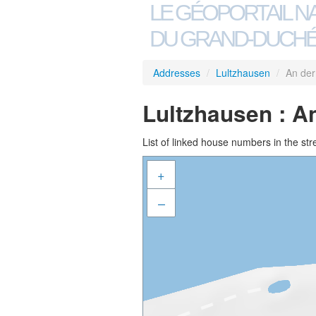
LE GÉOPORTAIL N
DU GRAND-DUCHÉ
Addresses
/
Lultzhausen
/
An der 
Lultzhausen : An
List of linked house numbers in the str
+
–