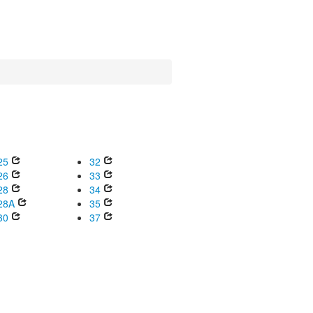
25
32
26
33
28
34
28A
35
30
37