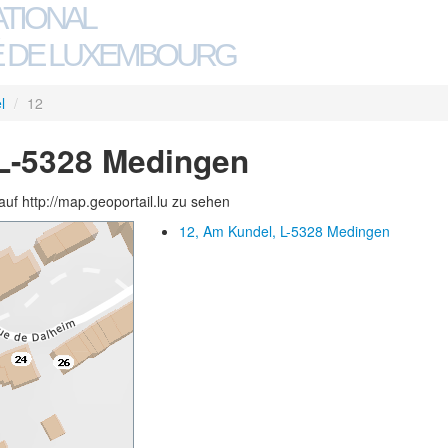
ATIONAL
 DE LUXEMBOURG
l
/
12
 L-5328 Medingen
auf http://map.geoportail.lu zu sehen
12, Am Kundel, L-5328 Medingen