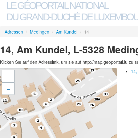
LE GÉOPORTAIL NATIONAL
DU GRAND-DUCHÉ DE LUXEMBO
Adressen
/
Medingen
/
Am Kundel
/
14
14, Am Kundel, L-5328 Medin
Klicken Sie auf den Adresslink, um sie auf http://map.geoportail.lu zu 
14,
+
–