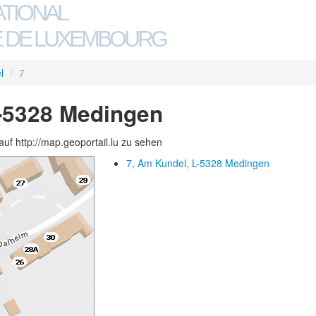
ATIONAL
 DE LUXEMBOURG
l
/
7
L-5328 Medingen
auf http://map.geoportail.lu zu sehen
7, Am Kundel, L-5328 Medingen