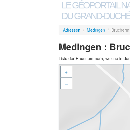
LE GÉOPORTAIL N
DU GRAND-DUCHÉ
Adressen
/
Medingen
/
Brucherm
Medingen : Bru
Liste der Hausnummern, welche in der S
+
–