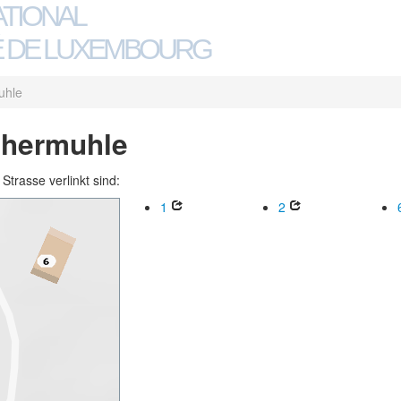
ATIONAL
 DE LUXEMBOURG
uhle
chermuhle
trasse verlinkt sind:
1
2