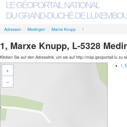
LE GÉOPORTAIL NATIONAL
DU GRAND-DUCHÉ DE LUXEMBO
Adressen
/
Medingen
/
Marxe Knupp
/
1
1, Marxe Knupp, L-5328 Medi
Klicken Sie auf den Adresslink, um sie auf http://map.geoportail.lu zu 
1, 
+
–