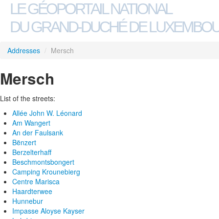
LE GÉOPORTAIL NATIONAL
DU GRAND-DUCHÉ DE LUXEMBO
Addresses
/
Mersch
Mersch
List of the streets:
Allée John W. Léonard
Am Wangert
An der Faulsank
Bënzert
Berzelterhaff
Beschmontsbongert
Camping Krounebierg
Centre Marisca
Haardterwee
Hunnebur
Impasse Aloyse Kayser