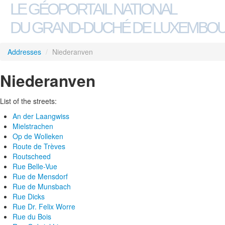
LE GÉOPORTAIL NATIONAL
DU GRAND-DUCHÉ DE LUXEMBO
Addresses
/
Niederanven
Niederanven
List of the streets:
An der Laangwiss
Mielstrachen
Op de Wolleken
Route de Trèves
Routscheed
Rue Belle-Vue
Rue de Mensdorf
Rue de Munsbach
Rue Dicks
Rue Dr. Felix Worre
Rue du Bois