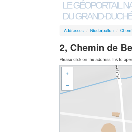
LE GÉOPORTAIL N
DU GRAND-DUCHÉ
Addresses
/
Niederpallen
/
Chemi
2, Chemin de Be
Please click on the address link to open
+
–