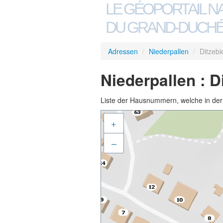
LE GÉOPORTAIL N
DU GRAND-DUCHÉ
Adressen
/
Niederpallen
/
Ditzebi
Niederpallen : D
Liste der Hausnummern, welche in der S
+
–