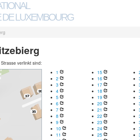
ATIONAL
 DE LUXEMBOURG
erg
itzebierg
trasse verlinkt sind:
1
15
2
16
3
17
4
18
5
19
6
20
7
21
8
22
9
23
10
24
11
25