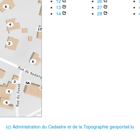
12
26
13
27
14
28
(c) Administration du Cadastre et de la Topographie
geoportail.lu