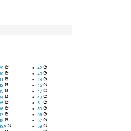
29
42
30
43
31
44
32
45
33
47
34
49
35
51
36
53
37
55
38
57
39A
59