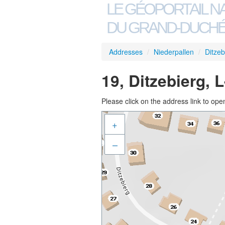
LE GÉOPORTAIL N
DU GRAND-DUCHÉ
Addresses
/
Niederpallen
/
Ditzeb
19, Ditzebierg, 
Please click on the address link to open
+
–