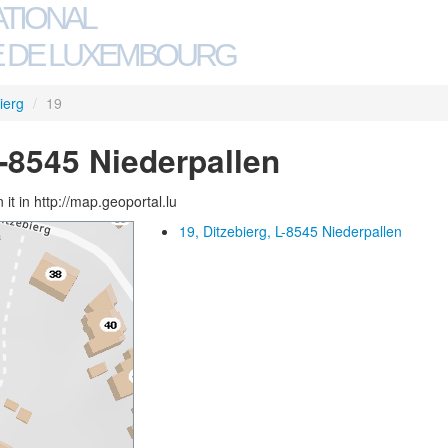
ATIONAL
 DE LUXEMBOURG
ierg
/
19
L-8545 Niederpallen
 it in http://map.geoportal.lu
19, Ditzebierg, L-8545 Niederpallen