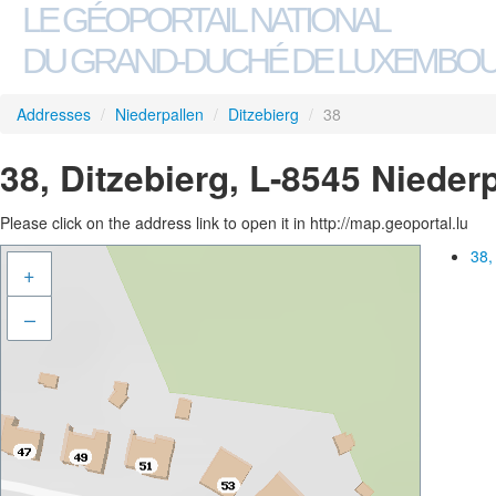
LE GÉOPORTAIL NATIONAL
DU GRAND-DUCHÉ DE LUXEMBO
Addresses
/
Niederpallen
/
Ditzebierg
/
38
38, Ditzebierg, L-8545 Nieder
Please click on the address link to open it in http://map.geoportal.lu
38,
+
–