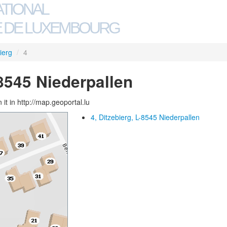
ATIONAL
 DE LUXEMBOURG
ierg
/
4
-8545 Niederpallen
 it in http://map.geoportal.lu
4, Ditzebierg, L-8545 Niederpallen