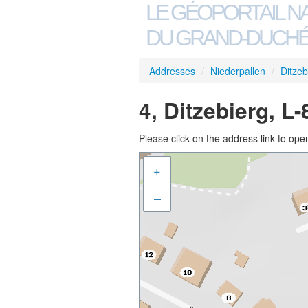
LE GÉOPORTAIL N
DU GRAND-DUCHÉ
Addresses
/
Niederpallen
/
Ditzeb
4, Ditzebierg, L
Please click on the address link to open
+
–