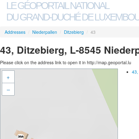
LE GÉOPORTAIL NATIONAL
DU GRAND-DUCHÉ DE LUXEMBO
Addresses
/
Niederpallen
/
Ditzebierg
/
43
43, Ditzebierg, L-8545 Nieder
Please click on the address link to open it in http://map.geoportal.lu
43,
+
–