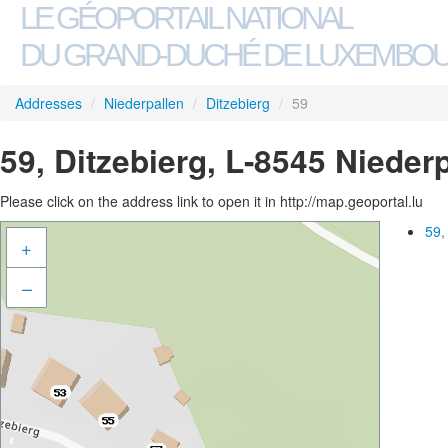
LE GÉOPORTAIL NATIONAL
DU GRAND-DUCHÉ DE LUXEMBO
Addresses
/
Niederpallen
/
Ditzebierg
/
59
59, Ditzebierg, L-8545 Nieder
Please click on the address link to open it in http://map.geoportal.lu
59,
+
–