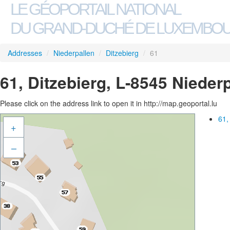
LE GÉOPORTAIL NATIONAL
DU GRAND-DUCHÉ DE LUXEMBO
Addresses
/
Niederpallen
/
Ditzebierg
/
61
61, Ditzebierg, L-8545 Nieder
Please click on the address link to open it in http://map.geoportal.lu
61,
+
–