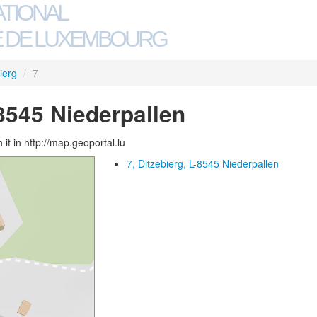
ATIONAL
 DE LUXEMBOURG
ierg
/
7
-8545 Niederpallen
 it in http://map.geoportal.lu
7, Ditzebierg, L-8545 Niederpallen