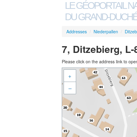
LE GÉOPORTAIL N
DU GRAND-DUCHÉ
Addresses
/
Niederpallen
/
Ditzeb
7, Ditzebierg, L
Please click on the address link to open
+
–