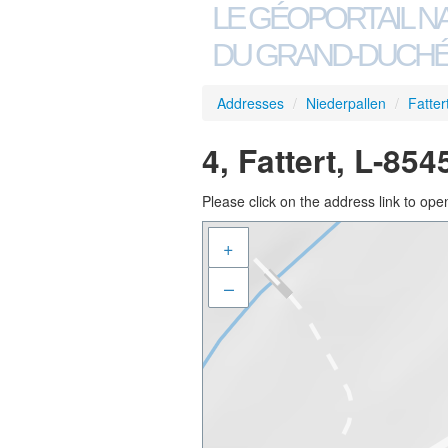
LE GÉOPORTAIL N
DU GRAND-DUCHÉ
Addresses
/
Niederpallen
/
Fatter
4, Fattert, L-85
Please click on the address link to open
+
–