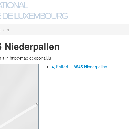
ATIONAL
 DE LUXEMBOURG
t
/
4
45 Niederpallen
 it in http://map.geoportal.lu
4, Fattert, L-8545 Niederpallen