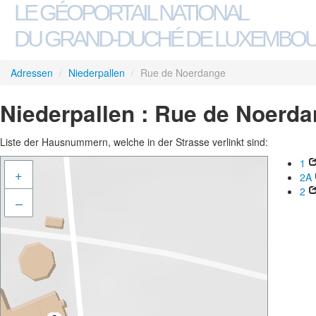
LE GÉOPORTAIL NATIONAL
DU GRAND-DUCHÉ DE LUXEMBO
Adressen
/
Niederpallen
/
Rue de Noerdange
Niederpallen : Rue de Noerd
Liste der Hausnummern, welche in der Strasse verlinkt sind:
1
+
2A
2
–