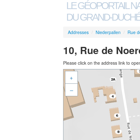
LE GÉOPORTAIL N
DU GRAND-DUCHÉ
Addresses
/
Niederpallen
/
Rue d
10, Rue de Noer
Please click on the address link to open
+
–