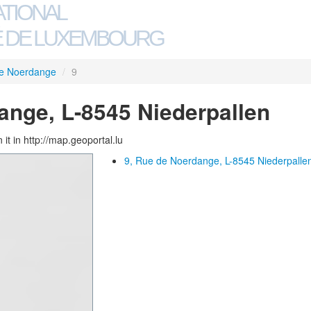
ATIONAL
 DE LUXEMBOURG
e Noerdange
/
9
ange, L-8545 Niederpallen
 it in http://map.geoportal.lu
9, Rue de Noerdange, L-8545 Niederpalle