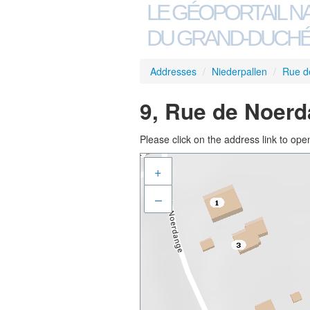
LE GÉOPORTAIL N
DU GRAND-DUCHÉ
Addresses
/
Niederpallen
/
Rue d
9, Rue de Noerd
Please click on the address link to open
+
–