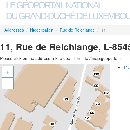
LE GÉOPORTAIL NATIONAL
DU GRAND-DUCHÉ DE LUXEMBO
Addresses
/
Niederpallen
/
Rue de Reichlange
/
11
11, Rue de Reichlange, L-854
Please click on the address link to open it in http://map.geoportal.lu
11,
+
–