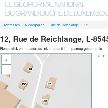
LE GÉOPORTAIL NATIONAL
DU GRAND-DUCHÉ DE LUXEMBO
Addresses
/
Niederpallen
/
Rue de Reichlange
/
12
12, Rue de Reichlange, L-854
Please click on the address link to open it in http://map.geoportal.lu
12,
+
–