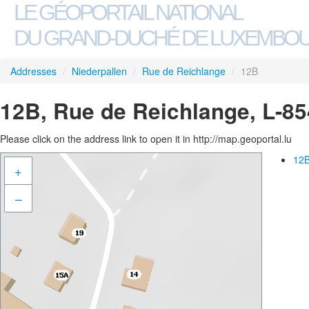
LE GÉOPORTAIL NATIONAL
DU GRAND-DUCHÉ DE LUXEMBO
Addresses
/
Niederpallen
/
Rue de Reichlange
/
12B
12B, Rue de Reichlange, L-85
Please click on the address link to open it in http://map.geoportal.lu
12B
+
–